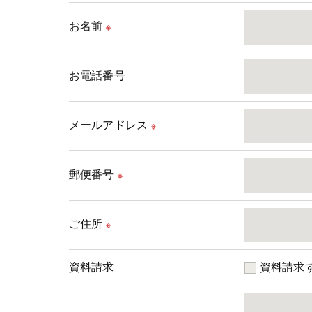
お名前
※
＜個人情報の委託について＞
当社では、利用目的の達成に必要な範囲にお
お電話番号
これらの委託先に対しては個人情報保護契約
メールアドレス
＜個人情報の安全管理＞
※
当社では、個人情報の漏洩等がなされないよ
郵便番号
※
＜個人情報を与えなかった場合に生じる結果
必要な情報を頂けない場合は、それに対応し
ご住所
※
＜個人情報の開示･訂正・削除･利用停止の手
資料請求
資料請求
当社では、お客様の個人情報の開示･訂正･削
ご本人である事を確認のうえ、対応させて頂