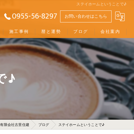
ステイホームということで♪
0955-56-8297
お問い合わせはこちら
施工事例
暦と運勢
ブログ
会社案内
役立つコラム
お客様の声
で♪
幸せの黄色い瓦版
は有限会社古里住建
ブログ
ステイホームということで♪