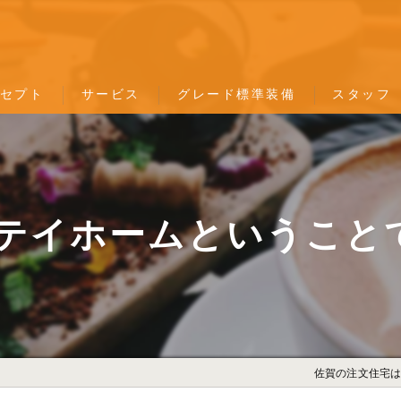
セプト
サービス
グレード標準装備
スタッフ
匠の技
タカラ
ソフィホーム
TOTO
テイホームということ
LIXIL
YKK
パナソニック
佐賀の注文住宅