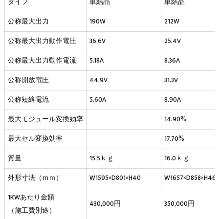
タイプ
単結晶
単結晶
公称最大出力
190W
212W
公称最大出力動作電圧
36.6V
25.4V
公称最大出力動作電流
5.18A
8.36A
公称開放電圧
44.9V
31.3V
公称短絡電流
5.60A
8.90A
最大モジュール変換効率
14.90%
最大セル変換効率
17.70%
質量
15.5ｋｇ
16.0ｋｇ
外形寸法（ｍｍ）
W1595×D801×H40
W1657×D858×H46
1KWあたり金額
430,000円
350,000円
（施工費別途）