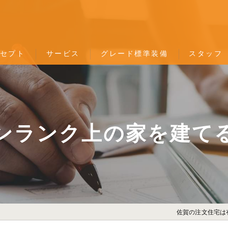
セプト
サービス
グレード標準装備
スタッフ
匠の技
タカラ
ソフィホーム
TOTO
ンランク上の家を建て
LIXIL
YKK
パナソニック
佐賀の注文住宅は