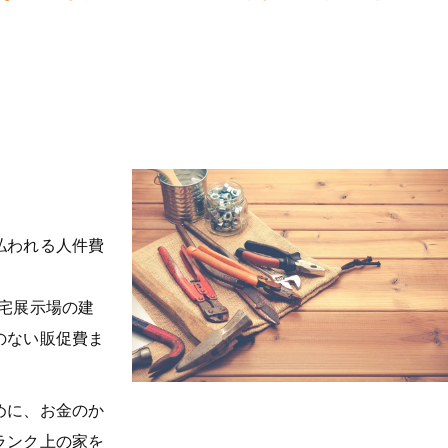
払われる人件費
宅展示場の建
のない販促費ま
めに、お金のか
ランク上の家を