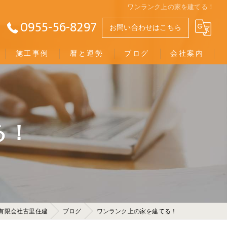
ワンランク上の家を建てる！
0955-56-8297
お問い合わせはこちら
施工事例
暦と運勢
ブログ
会社案内
役立つコラム
お客様の声
る！
幸せの黄色い瓦版
有限会社古里住建
ブログ
ワンランク上の家を建てる！